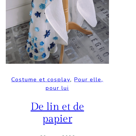
Costume et cosplay
, 
Pour elle,
pour lui
De lin et de
papier