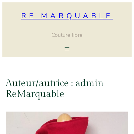
Aller
au
RE MARQUABLE
contenu
Couture libre
Auteur/autrice :
admin
ReMarquable