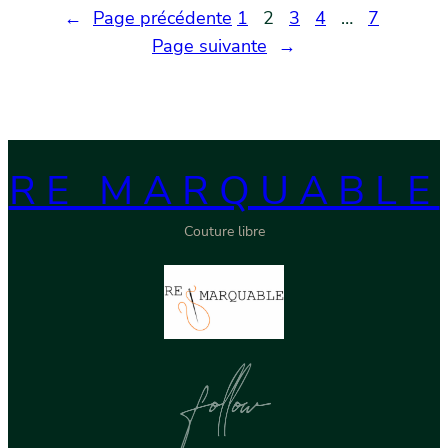
←
Page précédente
1
2
3
4
…
7
Page suivante
→
RE MARQUABLE
Couture libre